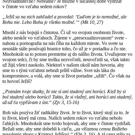
Nezvládnuteľné? Nereálne? Je možné v súčasnej dobe vydržať
v čistote vo vzťahu sedem rokov?
„Ježiš sa na nich zahľadel a povedal: ‘Ľuďom je to nemožné, ale
Bohu nie. Lebo Bohu je všetko možné.’“ (Mk 10, 27)
Mnohí z nás bojujú s čistotou. Či už vo svojom osobnom živote,
alebo neskôr vo vzťahoch. Žijeme v „presexualizovanom“ svete -
nahota a pornografia na nás číha na každom mieste. Vo svete sa
neustále stále posúvajú hranice toho, čo už je v poriadku a čo nie.
Mnohokrát sa to potom premietne aj do nášho života. Uvažujeme vo
svojom srdci, či by sme troška nezvoľnili, neuvoľnili sa, však takto
už žijú všetci naokolo. Niektorí v našom okolí nám hovoria, aby
sme to s tými vzťahmi nebrali príliš vážne. Svet nás láka do
kompromisov, a volá, aby sme si život poriadne „užili“. Čo však na
to hovorí Ježiš?
„Poznám tvoje skutky, že nie si ani studený ani horúci. Kiež by si
bol studený alebo horúci! Takto, že si vlažný, ani horúci ani studený,
už-už ťa vypľúvam z úst.“ (Zjv 3, 15-16)
Boh nás pozýva žiť radikálny život. Je to život, ktorý stojí za to. Je
to život, ktorý má cenu. Našich sedem rokov vo vzťahu nebolo
ľahkých. Mnohokrát sme tvrdo bojovali, aby sme v čistote vydržali.
Bežali sme, aby sme dobehli k cieľu, „
za víťaznou cenou Božieho
povolania zhora v Kristovi Ježišovi.“ (Flp 3, 16).
A tá cena stála za