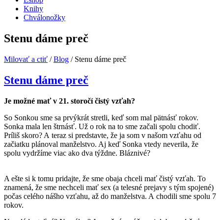
Knihy
Chválonožky
Stenu dáme preč
Milovať a ctiť
/
Blog
/
Stenu dáme preč
Stenu dáme preč
Je možné mať v 21. storočí čistý vzťah?
So Sonkou sme sa prvýkrát stretli, keď som mal pätnásť rokov.
Sonka mala len štrnásť. Už o rok na to sme začali spolu chodiť.
Príliš skoro? A teraz si predstavte, že ja som v našom vzťahu od
začiatku plánoval manželstvo. Aj keď Sonka vtedy neverila, že
spolu vydržíme viac ako dva týždne. Bláznivé?
A ešte si k tomu pridajte, že sme obaja chceli mať čistý vzťah. To
znamená, že sme nechceli mať sex (a telesné prejavy s tým spojené)
počas celého nášho vzťahu, až do manželstva. A chodili sme spolu 7
rokov.