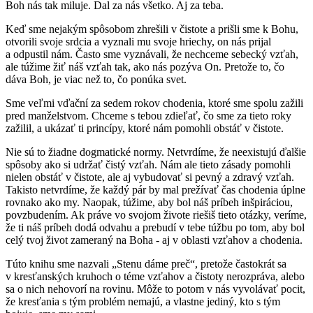
Boh nás tak miluje. Dal za nás všetko. Aj za teba.
Keď sme nejakým spôsobom zhrešili v čistote a prišli sme k Bohu,
otvorili svoje srdcia a vyznali mu svoje hriechy, on nás prijal
a odpustil nám. Často sme vyznávali, že nechceme sebecký vzťah,
ale túžime žiť náš vzťah tak, ako nás pozýva On. Pretože to, čo
dáva Boh, je viac než to, čo ponúka svet.
Sme veľmi vďační za sedem rokov chodenia, ktoré sme spolu zažili
pred manželstvom. Chceme s tebou zdieľať, čo sme za tieto roky
zažilil, a ukázať ti princípy, ktoré nám pomohli obstáť v čistote.
Nie sú to žiadne dogmatické normy. Netvrdíme, že neexistujú ďalšie
spôsoby ako si udržať čistý vzťah. Nám ale tieto zásady pomohli
nielen obstáť v čistote, ale aj vybudovať si pevný a zdravý vzťah.
Takisto netvrdíme, že každý pár by mal prežívať čas chodenia úplne
rovnako ako my. Naopak, túžime, aby bol náš príbeh inšpiráciou,
povzbudením. Ak práve vo svojom živote riešiš tieto otázky, veríme,
že ti náš príbeh dodá odvahu a prebudí v tebe túžbu po tom, aby bol
celý tvoj život zameraný na Boha - aj v oblasti vzťahov a chodenia.
Túto knihu sme nazvali „Stenu dáme preč“, pretože častokrát sa
v kresťanských kruhoch o téme vzťahov a čistoty nerozpráva, alebo
sa o nich nehovorí na rovinu. Môže to potom v nás vyvolávať pocit,
že kresťania s tým problém nemajú, a vlastne jediný, kto s tým