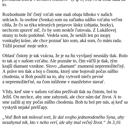
to.
Rozhodnutie žiť čistý vzťah sme mali obaja hlboko v našich
srdciach. Ja osobne (Sonka) som na začiatku nášho vzťahu veľmi
cítila, že čo sa týka telesných prejavov lásky (objatia, bozky),
nechcem spraviť nič, čo by som neskôr ľutovala. Z Lukášovej
strany to bolo podobné. Vedela som, že netúži len po mojej
vonkajšej kráse, ale chce poznať kto som, aká som, čo mám rada.
Túžil poznať moje srdce.
Oblasť čistoty je tak vzácna, že je na ňu vyvíjaný neustály tlak. Bolo
to tak aj v našom vzťahu. Ale poznáte to, čím väčší je tlak, tým
krajší diamant vznikne. Slovo „diamant“ znamená nepremožiteľný.
A práve ten tlak a boj o čistotu, ktorý sme bojovali počas nášho
chodenia, si Boh použil na to, aby vytvoril niečo pevné
a nepremožiteľné, na čom môžeme v manželstve stavať.
Vždy, keď sme v našom vzťahu prežívali tlak na čistotu, bol tu
Ježiš. On nechce, aby sme zahynuli, ale chce nám dať život. A to
sme zažili aj my počas nášho chodenia. Boh tu bol pre nás, aj keď sa
vyskytli nejaké prešľapy.
„Veď Boh tak miloval svet, že dal svojho jednorodeného Syna, aby
nezahynul nik, kto v neho verí, ale aby mal večný život.“ Jn 3,16