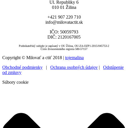
Ul. Republiky 6
010 01 Žilina
+421 907 220 710
info@milovatactit.sk
IČO: 50059793
DIČ: 2120167005
Podnikateľský subjekt je zapísaný v OU Žilina, OU-ZA-OZP1-2015/045753-2
Číslo živnostenského registra 580-57157
Copyright © Milovať a ctiť 2018 |
tojemalina
Obchodné podmienky
|
Ochrana osobných údajov
|
Odstúpenie
od zmluvy
Súbory cookie