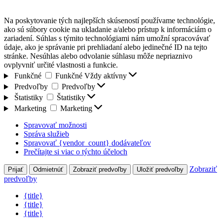
Na poskytovanie tých najlepších skúseností používame technológie,
ako sú súbory cookie na ukladanie a/alebo prístup k informáciám o
zariadení. Súhlas s týmito technológiami nám umožní spracovávať
údaje, ako je správanie pri prehliadaní alebo jedinečné ID na tejto
stránke. Nesúhlas alebo odvolanie súhlasu môže nepriaznivo
ovplyvniť určité vlastnosti a funkcie.
Funkčné
Funkčné
Vždy aktívny
Predvoľby
Predvoľby
Štatistiky
Štatistiky
Marketing
Marketing
Spravovať možnosti
Správa služieb
Spravovať {vendor_count} dodávateľov
Prečítajte si viac o týchto účeloch
Zobraziť
Prijať
Odmietnúť
Zobraziť predvoľby
Uložiť predvoľby
predvoľby
{title}
{title}
{title}