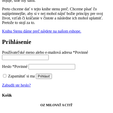
bojuje, sme my sami.
Preto chceme dať v tejto knihe stenu preč. Chceme písať čo
najúprimnejšie, aby si v nej mohol nájsť božie princípy pre svoj
život, vzťah či kráčanie v čistote a následne ich mohol uplatniť.
Pretože to stojí za to.
Knihu Stenu dáme preč nájdete na našom eshope.
Prihlásenie
Používateľské meno alebo e-mailová adresa
*
Povinné
Heslo
*
Povinné
Zapamätať si ma
Prihlásiť
Zabudli ste heslo?
Košík
OZ MILOVAŤ A CTIŤ