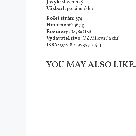
Jazyk:
slovenský
Väzba:
lepená mäkká
Počet strán:
374
Hmotnosť:
367 g
Rozmery:
14,8x21x2
Vydavateľstvo:
OZ Milovať a ctiť
ISBN:
978-80-973570-5-4
YOU MAY ALSO LIK