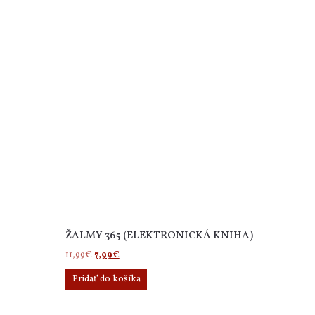
ŽALMY 365 (ELEKTRONICKÁ KNIHA)
Pôvodná
Aktuálna
11,99
€
7,99
€
cena
cena
Pridať do košíka
bola:
je:
11,99€.
7,99€.