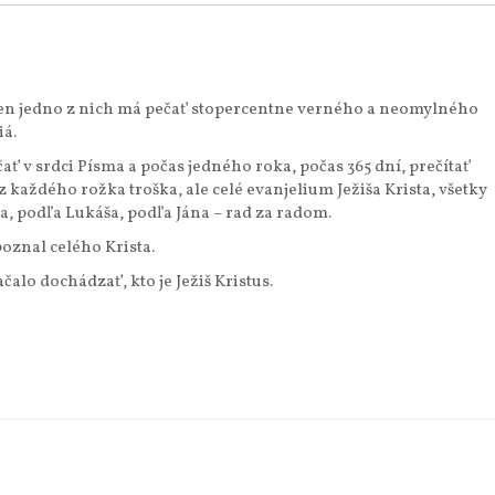
 len jedno z nich má pečať stopercentne verného a neomylného
iá.
čať v srdci Písma a počas jedného roka, počas 365 dní, prečítať
z každého rožka troška, ale celé evanjelium Ježiša Krista, všetky
a, podľa Lukáša, podľa Jána – rad za radom.
poznal celého Krista.
čalo dochádzať, kto je Ježiš Kristus.