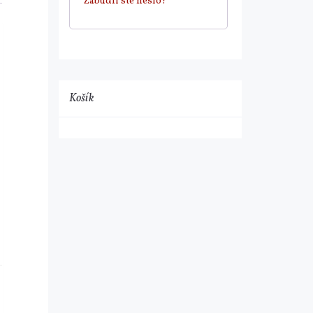
Zabudli ste heslo?
Košík