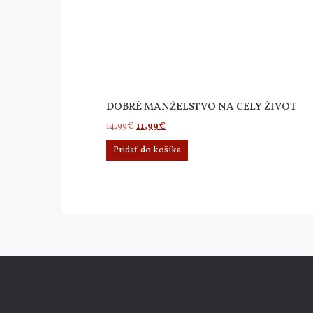
DOBRÉ MANŽELSTVO NA CELÝ ŽIVOT
Pôvodná
Aktuálna
14,99
€
11,99
€
cena
cena
Pridať do košíka
bola:
je:
14,99€.
11,99€.