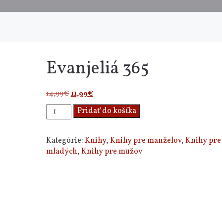
Evanjeliá 365
Pôvodná
Aktuálna
14,99
€
11,99
€
cena
cena
množstvo
Pridať do košíka
bola:
je:
Evanjeliá
14,99€.
11,99€.
365
Kategórie:
Knihy
,
Knihy pre manželov
,
Knihy pre
mladých
,
Knihy pre mužov