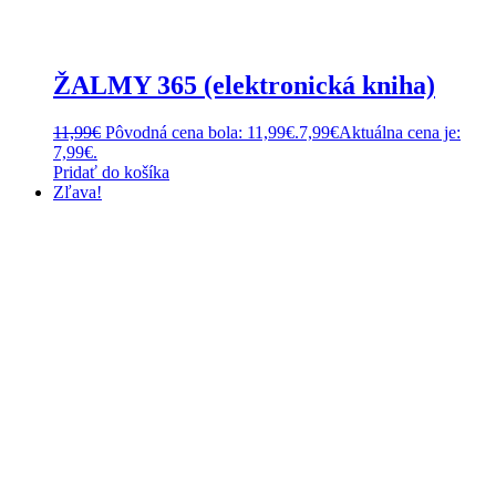
ŽALMY 365 (elektronická kniha)
11,99
€
Pôvodná cena bola: 11,99€.
7,99
€
Aktuálna cena je:
7,99€.
Pridať do košíka
Zľava!