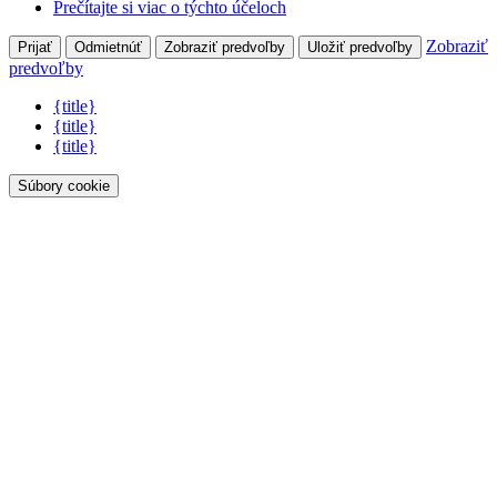
Prečítajte si viac o týchto účeloch
Zobraziť
Prijať
Odmietnúť
Zobraziť predvoľby
Uložiť predvoľby
predvoľby
{title}
{title}
{title}
Súbory cookie