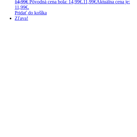
14,99
€
Pôvodná cena bola: 14,99€.
11,99
€
Aktuálna cena je:
11,99€.
Pridať do košíka
Zľava!