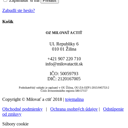
Zapamätať si ma
Prihlásiť
Zabudli ste heslo?
Košík
OZ MILOVAŤ A CTIŤ
Ul. Republiky 6
010 01 Žilina
+421 907 220 710
info@milovatactit.sk
IČO: 50059793
DIČ: 2120167005
Podnikateľský subjekt je zapísaný v OU Žilina, OU-ZA-OZP1-2015/045753-2
Číslo živnostenského registra 580-57157
Copyright © Milovať a ctiť 2018 |
tojemalina
Obchodné podmienky
|
Ochrana osobných údajov
|
Odstúpenie
od zmluvy
Súbory cookie