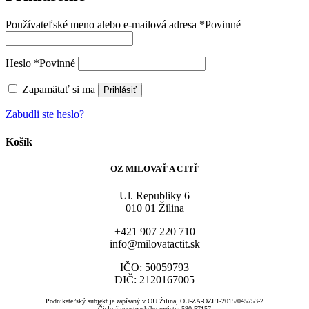
Používateľské meno alebo e-mailová adresa
*
Povinné
Heslo
*
Povinné
Zapamätať si ma
Prihlásiť
Zabudli ste heslo?
Košík
OZ MILOVAŤ A CTIŤ
Ul. Republiky 6
010 01 Žilina
+421 907 220 710
info@milovatactit.sk
IČO: 50059793
DIČ: 2120167005
Podnikateľský subjekt je zapísaný v OU Žilina, OU-ZA-OZP1-2015/045753-2
Číslo živnostenského registra 580-57157