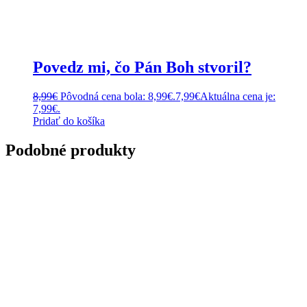
Povedz mi, čo Pán Boh stvoril?
8,99
€
Pôvodná cena bola: 8,99€.
7,99
€
Aktuálna cena je:
7,99€.
Pridať do košíka
Podobné produkty