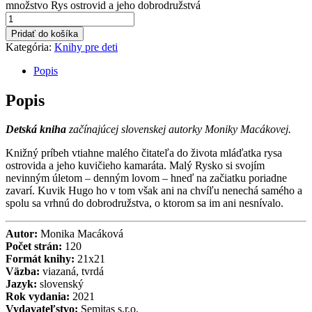
množstvo Rys ostrovid a jeho dobrodružstvá
Pridať do košíka
Kategória:
Knihy pre deti
Popis
Popis
Detská kniha
začínajúcej slovenskej autorky Moniky Macákovej.
Knižný príbeh vtiahne malého čitateľa do života mláďatka rysa
ostrovida a jeho kuvičieho kamaráta. Malý Rysko si svojím
nevinným úletom – denným lovom – hneď na začiatku poriadne
zavarí. Kuvik Hugo ho v tom však ani na chvíľu nenechá samého a
spolu sa vrhnú do dobrodružstva, o ktorom sa im ani nesnívalo.
Autor:
Monika Macáková
Počet strán:
120
Formát knihy:
21x21
Väzba:
viazaná, tvrdá
Jazyk:
slovenský
Rok vydania:
2021
Vydavateľstvo:
Semitas s.r.o.