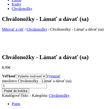
Knihy
Chválonožky
Chválonožky - Lámať a dávať (sa)
Milovať a ctiť
/
Chválonožky
/
Chválonožky - Lámať a dávať (sa)
Chválonožky - Lámať a dávať (sa)
8,99
€
Veľkosť
Vymazať
množstvo Chválonožky - Lámať a dávať (sa)
Pridať do košíka
Katalógové číslo:
-
Kategória:
Chválonožky
Popis