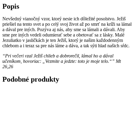
Popis
Nevšedný vianočný vzor, ktorý nesie ich dôležité posolstvo. Ježiš
priešiel na tento svet a po celý svoj život až po smrť na kríži sa lámal
a dával pre iných. Pozýva aj nás, aby sme sa lámali a dávali. Aby
sme pre iných vedeli odumierať sebe a obetovať sa z lásky. Malé
Jezuliatko v jasličkách je ten Ježiš, ktorý je našim každodenným
chlebom a i teraz sa pre nás láme a dáva, a tak sýti hlad našich sŕdc.
“Pri večeri vzal Ježiš chlieb a dobrorečil, lámal ho a dával
učeníkom, hovoriac: „Vezmite a jedzte: toto je moje telo.“” Mt
26,26
Podobné produkty