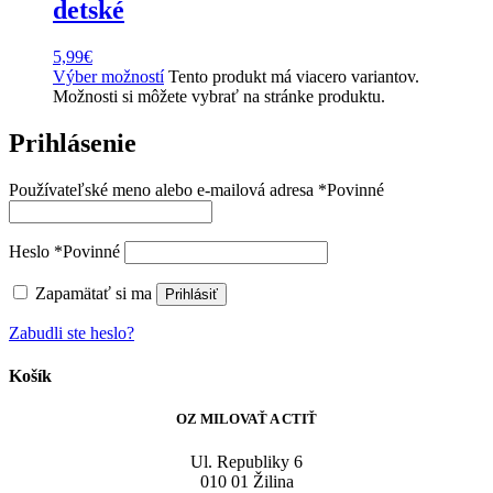
detské
5,99
€
Výber možností
Tento produkt má viacero variantov.
Možnosti si môžete vybrať na stránke produktu.
Prihlásenie
Používateľské meno alebo e-mailová adresa
*
Povinné
Heslo
*
Povinné
Zapamätať si ma
Prihlásiť
Zabudli ste heslo?
Košík
OZ MILOVAŤ A CTIŤ
Ul. Republiky 6
010 01 Žilina