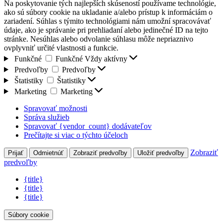
Na poskytovanie tých najlepších skúseností používame technológie,
ako sú súbory cookie na ukladanie a/alebo prístup k informáciám o
zariadení. Súhlas s týmito technológiami nám umožní spracovávať
údaje, ako je správanie pri prehliadaní alebo jedinečné ID na tejto
stránke. Nesúhlas alebo odvolanie súhlasu môže nepriaznivo
ovplyvniť určité vlastnosti a funkcie.
Funkčné
Funkčné
Vždy aktívny
Predvoľby
Predvoľby
Štatistiky
Štatistiky
Marketing
Marketing
Spravovať možnosti
Správa služieb
Spravovať {vendor_count} dodávateľov
Prečítajte si viac o týchto účeloch
Zobraziť
Prijať
Odmietnúť
Zobraziť predvoľby
Uložiť predvoľby
predvoľby
{title}
{title}
{title}
Súbory cookie