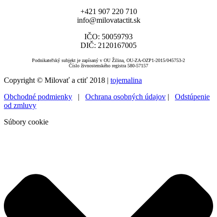
+421 907 220 710
info@milovatactit.sk
IČO: 50059793
DIČ: 2120167005
Podnikateľský subjekt je zapísaný v OU Žilina, OU-ZA-OZP1-2015/045753-2
Číslo živnostenského registra 580-57157
Copyright © Milovať a ctiť 2018 |
tojemalina
Obchodné podmienky
|
Ochrana osobných údajov
|
Odstúpenie
od zmluvy
Súbory cookie