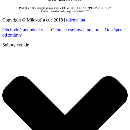
Podnikateľský subjekt je zapísaný v OU Žilina, OU-ZA-OZP1-2015/045753-2
Číslo živnostenského registra 580-57157
Copyright © Milovať a ctiť 2018 |
tojemalina
Obchodné podmienky
|
Ochrana osobných údajov
|
Odstúpenie
od zmluvy
Súbory cookie