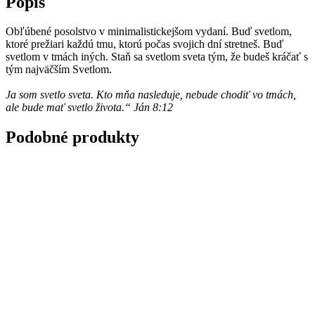
Popis
Obľúbené posolstvo v minimalistickejšom vydaní. Buď svetlom,
ktoré prežiari každú tmu, ktorú počas svojich dní stretneš. Buď
svetlom v tmách iných. Staň sa svetlom sveta tým, že budeš kráčať s
tým najväčším Svetlom.
Ja som svetlo sveta. Kto mňa nasleduje, nebude chodiť vo tmách,
ale bude mať svetlo života.“ Ján 8:12
Podobné produkty