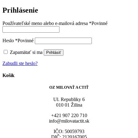
Prihlásenie
Používateľské meno alebo e-mailová adresa
*
Povinné
Heslo
*
Povinné
Zapamätať si ma
Prihlásiť
Zabudli ste heslo?
Košík
OZ MILOVAŤ A CTIŤ
Ul. Republiky 6
010 01 Žilina
+421 907 220 710
info@milovatactit.sk
IČO: 50059793
DIČ: 2120167005