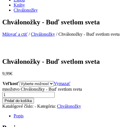
Knihy
Chválonožky
Chválonožky - Buď svetlom sveta
Milovať a ctiť
/
Chválonožky
/
Chválonožky - Buď svetlom sveta
Chválonožky - Buď svetlom sveta
9,99
€
Veľkosť
Vymazať
množstvo Chválonožky - Buď svetlom sveta
Pridať do košíka
Katalógové číslo:
-
Kategória:
Chválonožky
Popis