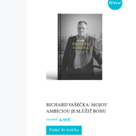
Zľava!
RICHARD VAŠEČKA: MOJOU
AMBÍCIOU JE SLÚŽIŤ BOHU
Pôvodná
Aktuálna
12,99
€
4,99
€
cena
cena
Pridať do košíka
bola:
je:
12,99€.
4,99€.